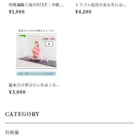
初級編購入後のSTEP！中級編
トラブル症状がある方におす
【骨盤底筋／腹横筋＋多裂筋
すめ！初級編・中級編【6つ動
¥1,500
¥4,200
の２つ動画セット】
画セット】
基本だけ学びたい方はこち
ら！初級編【骨盤底筋・横隔
¥3,000
膜・多裂筋４つ動画セット】
CATEGORY
初級編