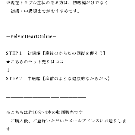
※現在トラブル症状のある方は、初級編だけでなく
初級・中級編までがおすすめです。
ーPelvicHeartOnlineー
STEP１：初級編【産後のからだの回復を促そう】
★こちらのセット売りはココ！
↓
STEP２：中級編【産前のような健康的なからだへ】
＿＿＿＿＿＿＿＿＿＿＿＿＿＿＿＿＿＿
※こちらは約10分×4本の動画販売です
ご購入後、ご登録いただいたメールアドレスにお送りしま
す