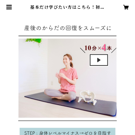
基本だけ学びたい方はこちら！初級
編【骨盤底筋・横隔膜・多裂筋４つ
動画セット】 | PelvicHeartOnli
ne